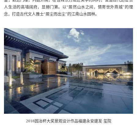
人生活的高墙阔府，显赫门第。以“居然山水之间，情寄世外燕城”的理
念，打造古代文人雅士“居尘而出尘”的江南山水园林。
2018园冶杯大奖景观设计作品福建永安建发·玺院