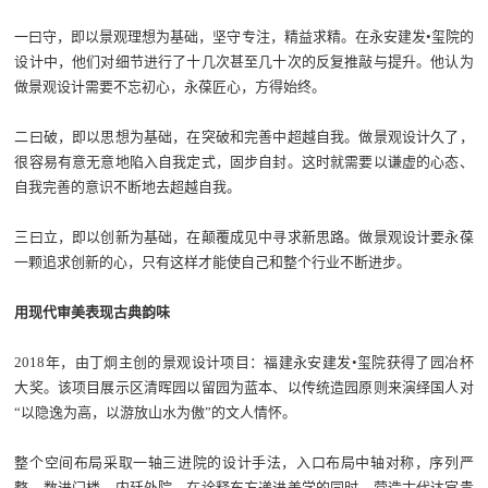
一曰守，即以景观理想为基础，坚守专注，精益求精。在永安建发•玺院的
设计中，他们对细节进行了十几次甚至几十次的反复推敲与提升。他认为
做景观设计需要不忘初心，永葆匠心，方得始终。
二曰破，即以思想为基础，在突破和完善中超越自我。做景观设计久了，
很容易有意无意地陷入自我定式，固步自封。这时就需要以谦虚的心态、
自我完善的意识不断地去超越自我。
三曰立，即以创新为基础，在颠覆成见中寻求新思路。做景观设计要永葆
一颗追求创新的心，只有这样才能使自己和整个行业不断进步。
用现代审美表现古典韵味
2018年，由丁炯主创的景观设计项目：福建永安建发•玺院获得了园冶杯
大奖。该项目展示区清晖园以留园为蓝本、以传统造园原则来演绎国人对
“以隐逸为高，以游放山水为傲”的文人情怀。
整个空间布局采取一轴三进院的设计手法，入口布局中轴对称，序列严
整，数进门楼，内廷外院，在诠释东方递进美学的同时，营造古代达官贵