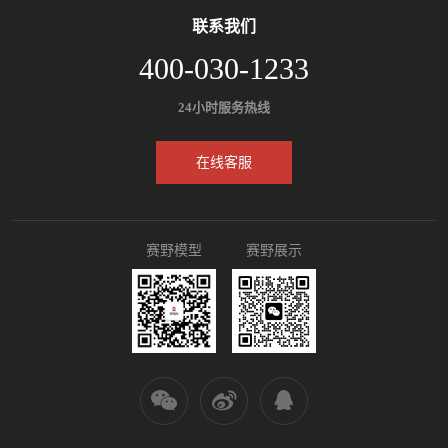
联系我们
400-030-1233
24小时服务热线
在线客服
赛野模型
赛野展示