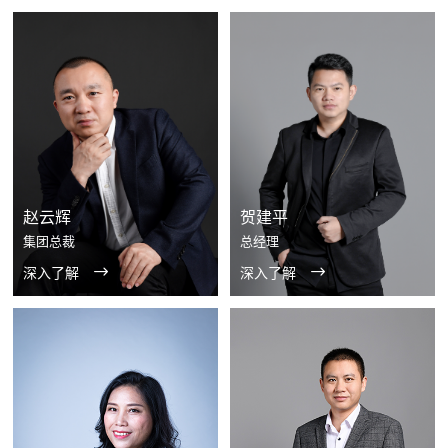
赵云辉
贺建平
集团总裁
总经理


深入了解
深入了解