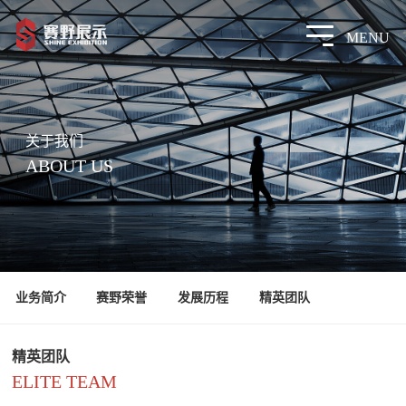
MENU
关于我们
ABOUT US
业务简介
赛野荣誉
发展历程
精英团队
精英团队
ELITE TEAM