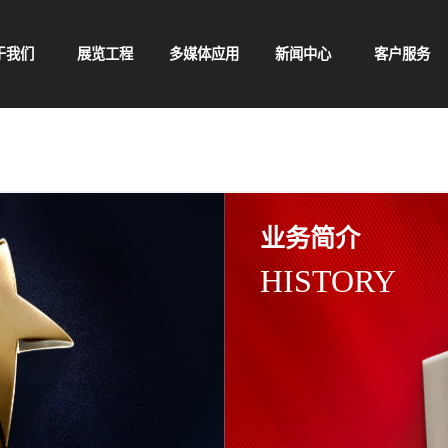
于我们
展览工程
多媒体应用
新闻中心
客户服务
业务简介
HISTORY