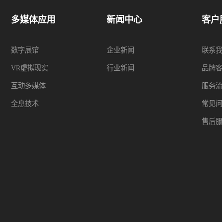
多媒体应用
新闻中心
客户
数字展馆
企业新闻
联系
VR虚拟现实
行业新闻
品牌
互动多媒体
服务
全息技术
常见
售后