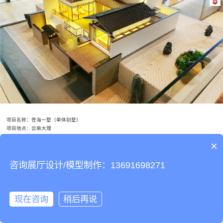
项目名称：苍海一墅（单体别墅）
项目地点：云南大理
开发商：大理实力夏都置业有限公司
×
沙盘制作比例：1:15
沙盘制作尺寸：1.8m*1.8m
设计制作团队：赛野模型（深圳沙盘制作公司）
咨询展厅设计/模型制作：13691698271
顾名思义，枯山水并没有水，是干枯的庭院山水景观。赛野模型最新推出的苍海一墅项目单体别
墅，便是仿照枯山水园林制作而成。
现在咨询
稍后再说




在线咨询
拨打电话
在线客服
咨询热线
二维码
返回顶部